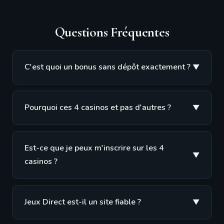
Questions Fréquentes
C'est quoi un bonus sans dépôt exactement ?
▼
Un bonus sans dépôt est un montant offert par le
casino dès votre inscription, sans avoir besoin de
Pourquoi ces 4 casinos et pas d'autres ?
▼
déposer de l'argent. Ici, nos casinos offrent entre
10€ et 20€ gratuits. Vous pouvez les utiliser pour
Après avoir testé plus d'une vingtaine de
jouer à de vrais jeux et potentiellement gagner de
plateformes, ces 4 casinos se sont démarqués par
Est-ce que je peux m'inscrire sur les 4
▼
l'argent réel.
la fiabilité de leurs paiements, la qualité de leur
casinos ?
catalogue de jeux, la générosité de leurs bonus et
l'efficacité de leur support client en français. Ce
Absolument ! Rien ne vous empêche de créer un
sont les seuls que nous recommandons en toute
compte sur chacun des 4 casinos et de profiter de
Jeux Direct est-il un site fiable ?
▼
confiance.
tous les bonus. Cela représente jusqu'à 60€ de