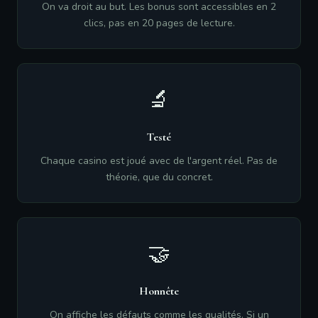
On va droit au but. Les bonus sont accessibles en 2
clics, pas en 20 pages de lecture.
🔬
Testé
Chaque casino est joué avec de l'argent réel. Pas de
théorie, que du concret.
🤝
Honnête
On affiche les défauts comme les qualités. Si un